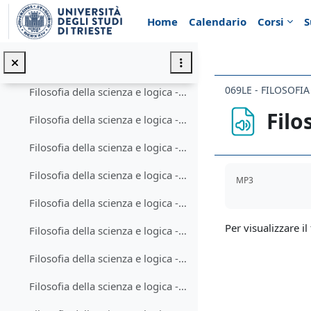
Vai al contenuto principale
Filosofia della scienza e logica - Lezione 10-2
Home
Calendario
Corsi
S
Lezioni 11-15
Minimizza
Filosofia della scienza e logica - Lezione 11-1
069LE - FILOSOFI
Filosofia della scienza e logica - Lezione 11-2
Filo
Filosofia della scienza e logica - Lezione 12-1
Filosofia della scienza e logica - Lezione 12-2
Aggregazione de
Filosofia della scienza e logica - Lezione 13-1
MP3
Filosofia della scienza e logica - Lezione 13-2
Per visualizzare il 
Filosofia della scienza e logica - Lezione 14-1
Filosofia della scienza e logica - Lezione 14-2
Filosofia della scienza e logica - Lezione 15-1