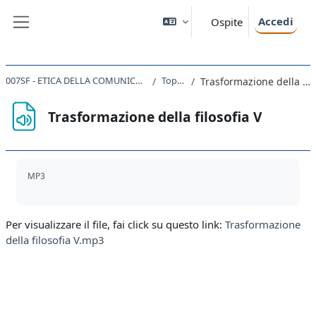
Vai al contenuto principale
Accedi
Ospite
Pannello laterale
007SF - ETICA DELLA COMUNICAZIONE 2019
Topic 31
Trasformazione della filosofia V
Trasformazione della filosofia V
Aggregazione dei criteri
MP3
Per visualizzare il file, fai click su questo link:
Trasformazione
della filosofia V.mp3