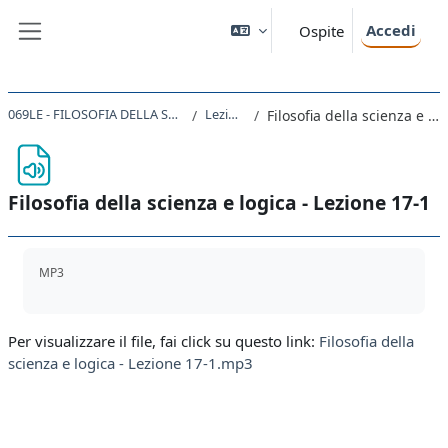
Vai al contenuto principale
Accedi
Ospite
Pannello laterale
069LE - FILOSOFIA DELLA SCIENZA E LOGICA 2019
Lezioni 16-20
Filosofia della scienza e logica - Lezione 17-1
Filosofia della scienza e logica - Lezione 17-1
Aggregazione dei criteri
MP3
Per visualizzare il file, fai click su questo link:
Filosofia della
scienza e logica - Lezione 17-1.mp3