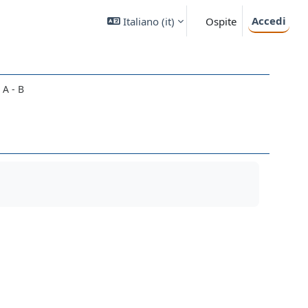
Accedi
Italiano ‎(it)‎
Ospite
 A - B