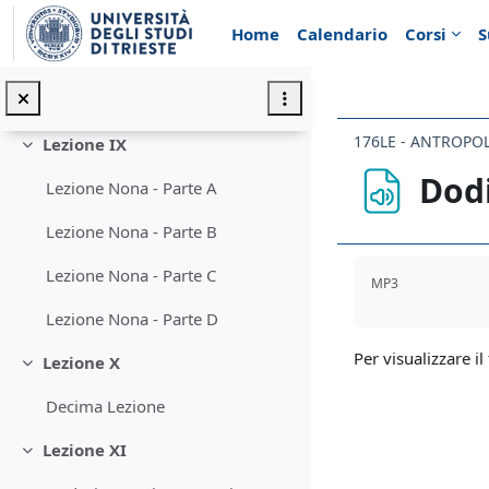
Vai al contenuto principale
Ottava Lezione - Parte B
Home
Calendario
Corsi
S
Ottava Lezione - Parte C
Ottava Lezione - Parte D
176LE - ANTROPO
Lezione IX
Minimizza
Dodi
Lezione Nona - Parte A
Lezione Nona - Parte B
Aggregazione de
Lezione Nona - Parte C
MP3
Lezione Nona - Parte D
Per visualizzare il 
Lezione X
Minimizza
Decima Lezione
Lezione XI
Minimizza