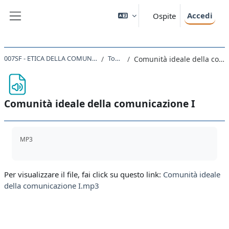
Vai al contenuto principale
Accedi
Ospite
Pannello laterale
007SF - ETICA DELLA COMUNICAZIONE 2019
Topic 35
Comunità ideale della comunicazione I
Comunità ideale della comunicazione I
Aggregazione dei criteri
MP3
Per visualizzare il file, fai click su questo link:
Comunità ideale
della comunicazione I.mp3