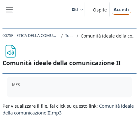
Vai al contenuto principale
Accedi
Ospite
Pannello laterale
007SF - ETICA DELLA COMUNICAZIONE 2019
Topic 36
Comunità ideale della comunicazione II
Comunità ideale della comunicazione II
Aggregazione dei criteri
MP3
Per visualizzare il file, fai click su questo link:
Comunità ideale
della comunicazione II.mp3