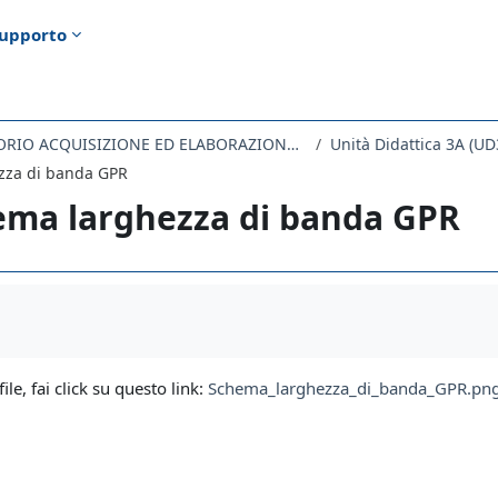
upporto
954SM - LABORATORIO ACQUISIZIONE ED ELABORAZIONE DATI GEOFISICI 2019
Unità Didattica 3A (UD
zza di banda GPR
ema larghezza di banda GPR
i criteri
file, fai click su questo link:
Schema_larghezza_di_banda_GPR.pn