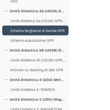
UD2
Unità Didattica 3A (UD3A) GPR principi e acquisizione dati
Minimizza
Unità didattica 3a (UD3A) GPR: principi e acquisizione
Schema larghezza di banda GPR
Schema acquisizione GPR
Unità didattica 3B (UD3B) Elaborazione dati
Minimizza
Unità didattica 3b (UD3B) GPR: elaborazione
Articolo su stacking di dati GPR
Unità Didattica 4 (UD4) Metodi sismici
Minimizza
Unità Didattica 4: SISMICA
Unità Didattica 5 (UD5) Magnetometria
Minimizza
Unità Didattica 5: MAGNETOMETRIA