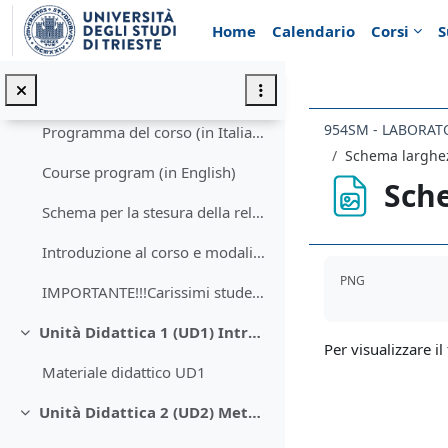
Vai al contenuto principale
Home
Calendario
Corsi
S
Introduzione
Minimizza
Introduzione al corso
Programma del corso (in Italiano)
Schema larghe
Course program (in English)
Sch
Schema per la stesura della relazione
Introduzione al corso e modalità di verifica delle conoscenze
Aggregazione de
PNG
IMPORTANTE!!!Carissimi studenti,visto il perdurare...
Unità Didattica 1 (UD1) Introduzione alla Geofisica
Minimizza
Per visualizzare il 
Materiale didattico UD1
Unità Didattica 2 (UD2) Metodi elettrici ed elettromagnetici
Minimizza