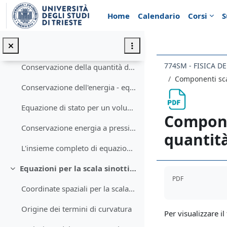
Vai al contenuto principale
Le forze di volume
Home
Calendario
Corsi
S
Le forze di superficie - il gradiente della pressione
Conservazione della quantità di moto - in sistema di riferimento inerziale
774SM - FISICA D
Conservazione della quantità di moto - in sistema di riferimento rotante
Componenti scal
Conservazione dell'energia - equazione della conservazione dell'energia
Equazione di stato per un volume di gas atmosferico
Componen
Conservazione energia a pressione costante
quantit
L'insieme completo di equazioni per la fisica dell'atmosfera
Equazioni per la scala sinottica e la scala planetaria
Aggregazione de
Minimizza
PDF
Coordinate spaziali per la scala sinottica e planetaria
Origine dei termini di curvatura
Per visualizzare il 