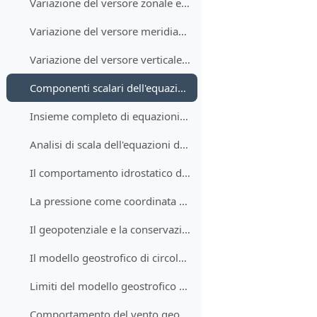
Variazione del versore zonale e suoi termini di curvatura
Variazione del versore meridiano e suoi termini di curvatura
Variazione del versore verticale e suoi termini di curvatura
Componenti scalari dell'equazione per la conservazione della quantità di moto
Insieme completo di equazioni della fisica dell'atmosfera alla scala sinottica
Analisi di scala dell'equazioni della fisica dell'atmosfera per fenomeni sinottici
Il comportamento idrostatico dell'atmosfera alla scala sinottica
La pressione come coordinata verticale e la relazione tra gradienti orizzontali
Il geopotenziale e la conservazione della quantità di moto in coordinate isobariche
Il modello geostrofico di circolazione atmosferica alla scala sinottica
Limiti del modello geostrofico alla superficie planetaria
Comportamento del vento geostrofico con la quota