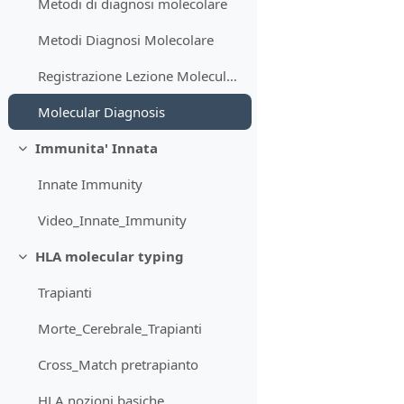
Metodi di diagnosi molecolare
Metodi Diagnosi Molecolare
Registrazione Lezione Molecular Diagnosis
Molecular Diagnosis
Immunita' Innata
Minimizza
Innate Immunity
Video_Innate_Immunity
HLA molecular typing
Minimizza
Trapianti
Morte_Cerebrale_Trapianti
Cross_Match pretrapianto
HLA nozioni basiche