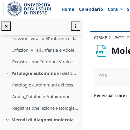
Vai al contenuto principale
Infiammazione
Home
Calendario
Corsi
S
Lezione infiammazione
Infezioni virali dell' infanzia e dell' adolescenza
Minimizza
073ME-2 - PATOLO
Infezioni virali dell' infanzia e dell' adolescenza
Mole
Infezioni Virali Infanzia e Adolescenza
Registrazione Infezioni Virali e dell'Adolescenza
Aggregazione de
Patologie autoimmuni del tessuto connettivo e malattie da immunodeficienze
PPTX
Minimizza
Patologie autoimmuni del tessuto connettivo e malattie da immunodeficienze
Per visualizzare il 
Audio_Patologie-Autoimmuni
Registrazione lezione Patologie autoimmuni del tessuto connettivo
Metodi di diagnosi molecolare
Minimizza