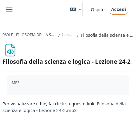
Vai al contenuto principale
Accedi
Ospite
Pannello laterale
069LE - FILOSOFIA DELLA SCIENZA E LOGICA 2019
Lezioni 21-25
Filosofia della scienza e logica - Lezione 24-2
Filosofia della scienza e logica - Lezione 24-2
Aggregazione dei criteri
MP3
Per visualizzare il file, fai click su questo link:
Filosofia della
scienza e logica - Lezione 24-2.mp3