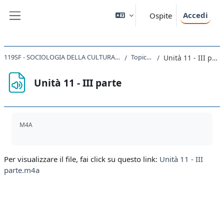
Vai al contenuto principale
Accedi
Ospite
Pannello laterale
119SF - SOCIOLOGIA DELLA CULTURA 2019
Topic 11
Unità 11 - III parte
Unità 11 - III parte
Aggregazione dei criteri
M4A
Per visualizzare il file, fai click su questo link:
Unità 11 - III
parte.m4a