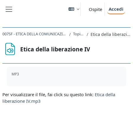
Vai al contenuto principale
Accedi
Ospite
Pannello laterale
007SF - ETICA DELLA COMUNICAZIONE 2019
Topic 43
Etica della liberazione IV
Etica della liberazione IV
Aggregazione dei criteri
MP3
Per visualizzare il file, fai click su questo link:
Etica della
liberazione IV.mp3