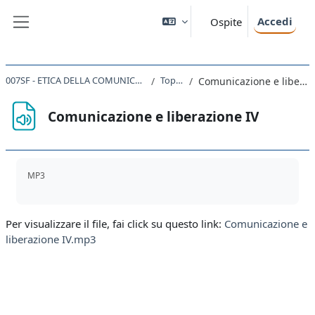
Vai al contenuto principale
Accedi
Ospite
Pannello laterale
007SF - ETICA DELLA COMUNICAZIONE 2019
Topic 47
Comunicazione e liberazione IV
Comunicazione e liberazione IV
Aggregazione dei criteri
MP3
Per visualizzare il file, fai click su questo link:
Comunicazione e
liberazione IV.mp3