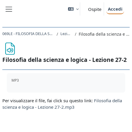
Vai al contenuto principale
Accedi
Ospite
Pannello laterale
069LE - FILOSOFIA DELLA SCIENZA E LOGICA 2019
Lezioni 26-30
Filosofia della scienza e logica - Lezione 27-2
Filosofia della scienza e logica - Lezione 27-2
Aggregazione dei criteri
MP3
Per visualizzare il file, fai click su questo link:
Filosofia della
scienza e logica - Lezione 27-2.mp3