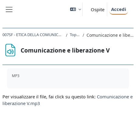
Vai al contenuto principale
Accedi
Ospite
Pannello laterale
007SF - ETICA DELLA COMUNICAZIONE 2019
Topic 48
Comunicazione e liberazione V
Comunicazione e liberazione V
Aggregazione dei criteri
MP3
Per visualizzare il file, fai click su questo link:
Comunicazione e
liberazione V.mp3