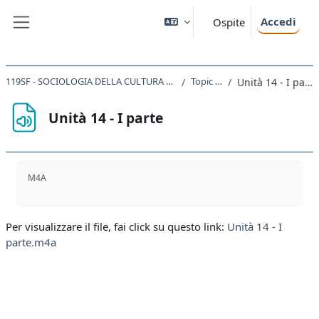
Vai al contenuto principale
Accedi
Ospite
Pannello laterale
119SF - SOCIOLOGIA DELLA CULTURA 2019
Topic 14
Unità 14 - I parte
Unità 14 - I parte
Aggregazione dei criteri
M4A
Per visualizzare il file, fai click su questo link:
Unità 14 - I
parte.m4a