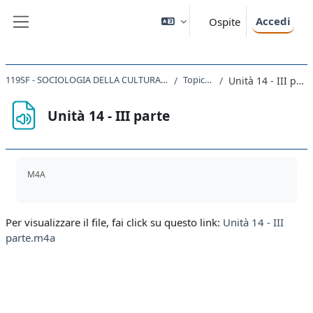
Vai al contenuto principale
Accedi
Ospite
Pannello laterale
119SF - SOCIOLOGIA DELLA CULTURA 2019
Topic 14
Unità 14 - III parte
Unità 14 - III parte
Aggregazione dei criteri
M4A
Per visualizzare il file, fai click su questo link:
Unità 14 - III
parte.m4a