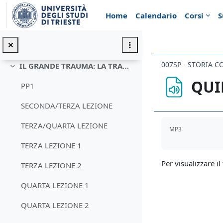
Vai al contenuto principale
SECONDA LEZIONE
Home
Calendario
Corsi
S
SECONDA LEZIONE PPT
LEZIONE 21 04
007SP - STORIA 
IL GRANDE TRAUMA: LA TRANSIZIONE DALLA PRIMA GUERRA MONDIALE ALLA PACE
Minimizza
QUI
PP1
SECONDA/TERZA LEZIONE
Aggregazione de
TERZA/QUARTA LEZIONE
MP3
TERZA LEZIONE 1
Per visualizzare il 
TERZA LEZIONE 2
QUARTA LEZIONE 1
QUARTA LEZIONE 2