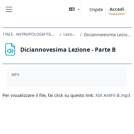
Vai al contenuto principale
Accedi
Ospite
Pannello laterale
176LE - ANTROPOLOGIA FILOSOFICA 2019
Lezione XIX
Diciannovesima Lezione - Parte B
Diciannovesima Lezione - Parte B
Aggregazione dei criteri
MP3
Per visualizzare il file, fai click su questo link:
XIX AntFil B.mp3