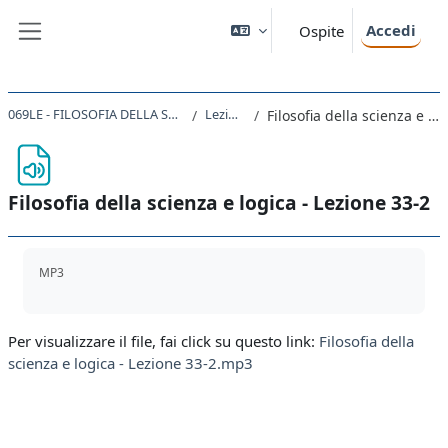
Vai al contenuto principale
Accedi
Ospite
Pannello laterale
069LE - FILOSOFIA DELLA SCIENZA E LOGICA 2019
Lezioni 31-35
Filosofia della scienza e logica - Lezione 33-2
Filosofia della scienza e logica - Lezione 33-2
Aggregazione dei criteri
MP3
Per visualizzare il file, fai click su questo link:
Filosofia della
scienza e logica - Lezione 33-2.mp3