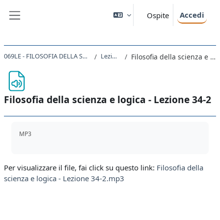
Vai al contenuto principale
Accedi
Ospite
Pannello laterale
069LE - FILOSOFIA DELLA SCIENZA E LOGICA 2019
Lezioni 31-35
Filosofia della scienza e logica - Lezione 34-2
Filosofia della scienza e logica - Lezione 34-2
Aggregazione dei criteri
MP3
Per visualizzare il file, fai click su questo link:
Filosofia della
scienza e logica - Lezione 34-2.mp3