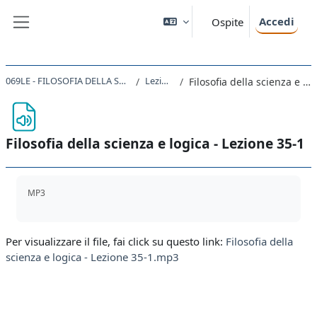
Vai al contenuto principale
Accedi
Ospite
Pannello laterale
069LE - FILOSOFIA DELLA SCIENZA E LOGICA 2019
Lezioni 31-35
Filosofia della scienza e logica - Lezione 35-1
Filosofia della scienza e logica - Lezione 35-1
Aggregazione dei criteri
MP3
Per visualizzare il file, fai click su questo link:
Filosofia della
scienza e logica - Lezione 35-1.mp3