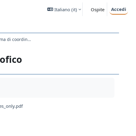
Accedi
Italiano ‎(it)‎
Ospite
Modelli di circolazione atmosferica nel sistema di coordinate naturali
ofico
es_only.pdf