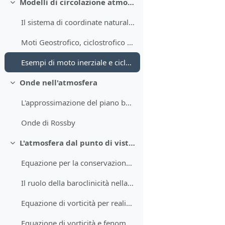
Modelli di circolazione atmosferica nel sistema di coordinate naturali
Minimizza
Il sistema di coordinate naturali e la conservazione della quantità di moto
Moti Geostrofico, ciclostrofico ed inerziale in coordinate naturali
Esempi di moto inerziale e ciclostrofico
Onde nell'atmosfera
Minimizza
L'approssimazione del piano beta
Onde di Rossby
L'atmosfera dal punto di vista del campo della vorticità
Minimizza
Equazione per la conservazione della vorticità
Il ruolo della baroclinicità nella circolazione alla scala sinottica
Equazione di vorticità per realizzare un modello di brezze di mare
Equazione di vorticità e fenomeni rotanti alla mesoscala e alla microscala