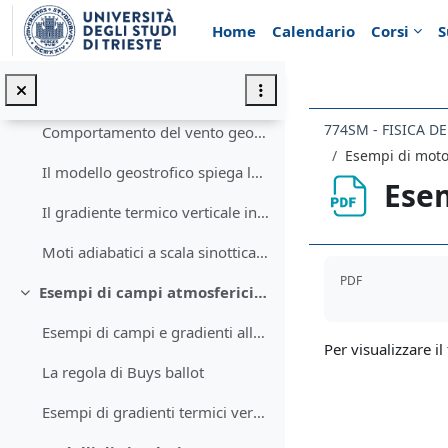
Vai al contenuto principale
Il geopotenziale e la conservazione della quantità di moto in coordinate isobariche
Home
Calendario
Corsi
S
Il modello geostrofico di circolazione atmosferica alla scala sinottica
Limiti del modello geostrofico alla superficie planetaria
774SM - FISICA D
Comportamento del vento geostrofico con la quota
Esempi di moto 
Il modello geostrofico spiega le correnti a getto
Esem
Il gradiente termico verticale in atmosfera adiabatica
Moti adiabatici a scala sinottica e le coordinate isentropiche
Aggregazione de
PDF
Esempi di campi atmosferici e di fenomeni alla scala sinottica e planetaria
Minimizza
Esempi di campi e gradienti alla scala sinottica
Per visualizzare il 
La regola di Buys ballot
Esempi di gradienti termici verticali e di superfici isoentropiche