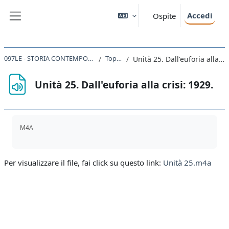
Vai al contenuto principale
Accedi
Ospite
Pannello laterale
097LE - STORIA CONTEMPORANEA 2019
Topic 25
Unità 25. Dall'euforia alla crisi: 1929.
Unità 25. Dall'euforia alla crisi: 1929.
Aggregazione dei criteri
M4A
Per visualizzare il file, fai click su questo link:
Unità 25.m4a