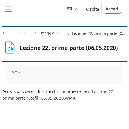
Vai al contenuto principale
Accedi
Ospite
Pannello laterale
132LE - ESTETICA 2019
3 maggio - 9 maggio
Lezione 22, prima parte (06.05.2020)
Lezione 22, prima parte (06.05.2020)
Aggregazione dei criteri
WMA
Per visualizzare il file, fai click su questo link:
Lezione 22,
prima parte (Stofil) 06.05.2020.WMA