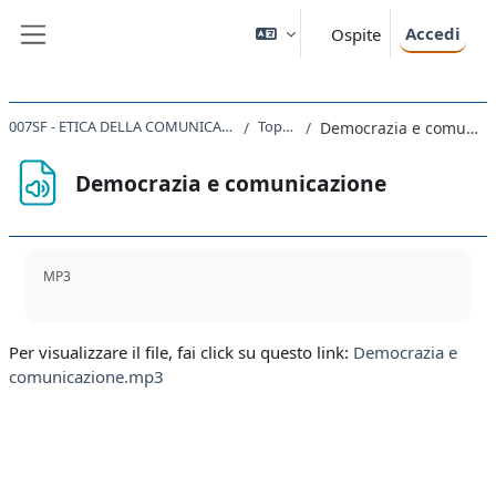
Vai al contenuto principale
Accedi
Ospite
Pannello laterale
007SF - ETICA DELLA COMUNICAZIONE 2019
Topic 53
Democrazia e comunicazione
Democrazia e comunicazione
Aggregazione dei criteri
MP3
Per visualizzare il file, fai click su questo link:
Democrazia e
comunicazione.mp3