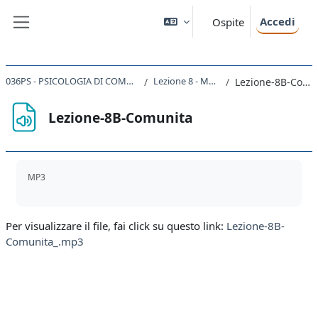
Vai al contenuto principale
Accedi
Ospite
Pannello laterale
036PS - PSICOLOGIA DI COMUNITA' 2019
Lezione 8 - Marchetti
Lezione-8B-Comunita
Lezione-8B-Comunita
Aggregazione dei criteri
MP3
Per visualizzare il file, fai click su questo link:
Lezione-8B-
Comunita_.mp3