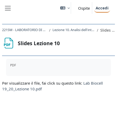
Vai al contenuto principale
Accedi
Ospite
Pannello laterale
221SM - LABORATORIO DI BIOLOGIA CELLULARE 2019
Lezione 10. Analisi dell'interazione proteina-proteina
Slides Lezione 10
Slides Lezione 10
Aggregazione dei criteri
PDF
Per visualizzare il file, fai click su questo link:
Lab Biocell
19_20_Lezione 10.pdf