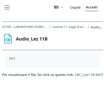
Vai al contenuto principale
Accedi
Ospite
Pannello laterale
221SM - LABORATORIO DI BIOLOGIA CELLULARE 2019
Lezione 11. Saggi di attività trascrizionale
Audio_Lez 11B
Audio_Lez 11B
Aggregazione dei criteri
MP3
Per visualizzare il file, fai click su questo link:
LBC_Lez11B.MP3