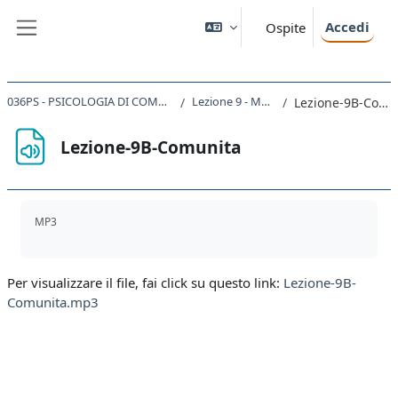
Vai al contenuto principale
Accedi
Ospite
Pannello laterale
036PS - PSICOLOGIA DI COMUNITA' 2019
Lezione 9 - Marchetti
Lezione-9B-Comunita
Lezione-9B-Comunita
Aggregazione dei criteri
MP3
Per visualizzare il file, fai click su questo link:
Lezione-9B-
Comunita.mp3