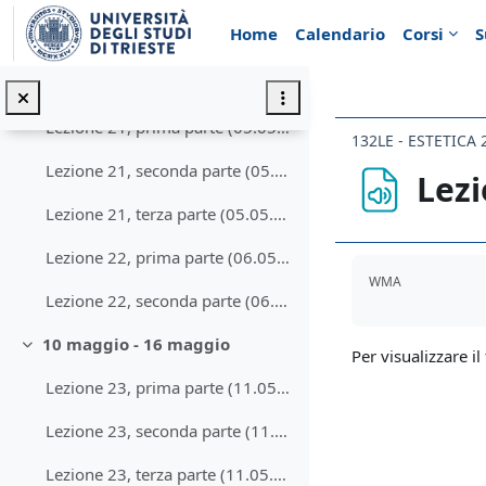
Vai al contenuto principale
Home
Calendario
Corsi
S
Lezione 20, seconda parte (04.05.2020)
Lezione 20, terza parte (04.05.2020)
Lezione 21, prima parte (05.05.2020)
132LE - ESTETICA 
Lezione 21, seconda parte (05.05.2020)
Lezi
Lezione 21, terza parte (05.05.2020)
Lezione 22, prima parte (06.05.2020)
Aggregazione de
WMA
Lezione 22, seconda parte (06.05.2020)
10 maggio - 16 maggio
Minimizza
Per visualizzare il 
Lezione 23, prima parte (11.05.2020)
Lezione 23, seconda parte (11.05.2020)
Lezione 23, terza parte (11.05.2020)