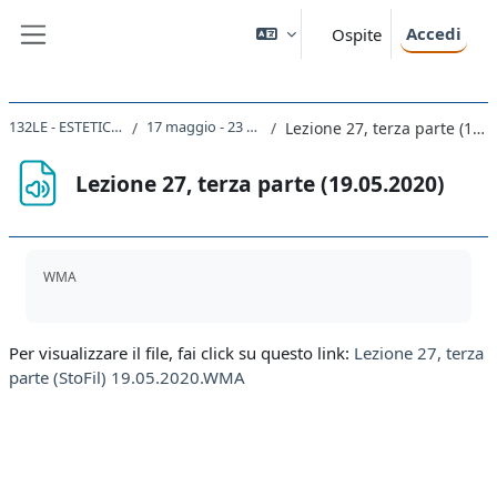
Vai al contenuto principale
Accedi
Ospite
Pannello laterale
132LE - ESTETICA 2019
17 maggio - 23 maggio
Lezione 27, terza parte (19.05.2020)
Lezione 27, terza parte (19.05.2020)
Aggregazione dei criteri
WMA
Per visualizzare il file, fai click su questo link:
Lezione 27, terza
parte (StoFil) 19.05.2020.WMA