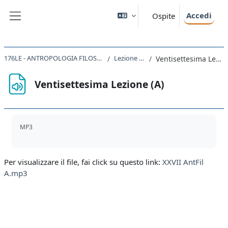
Vai al contenuto principale
Accedi
Ospite
Pannello laterale
176LE - ANTROPOLOGIA FILOSOFICA 2019
Lezione XXVII
Ventisettesima Lezione (A)
Ventisettesima Lezione (A)
Aggregazione dei criteri
MP3
Per visualizzare il file, fai click su questo link:
XXVII AntFil
A.mp3