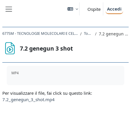
Vai al contenuto principale
Accedi
Ospite
Pannello laterale
677SM - TECNOLOGIE MOLECOLARI E CELLULARI 2019
Topic 5
7.2 genegun 3 shot
7.2 genegun 3 shot
Aggregazione dei criteri
MP4
Per visualizzare il file, fai click su questo link:
7.2_genegun_3_shot.mp4