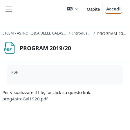
Vai al contenuto principale
Accedi
Ospite
Pannello laterale
516SM - ASTROFISICA DELLE GALASSIE 2020
Introduzione
PROGRAM 2019/20
PROGRAM 2019/20
Aggregazione dei criteri
PDF
Per visualizzare il file, fai click su questo link:
progAstroGal1920.pdf