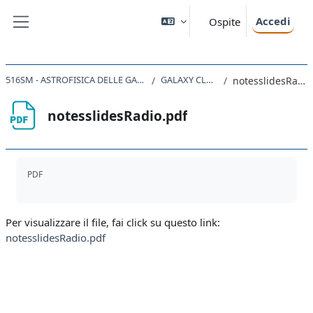
Vai al contenuto principale
Accedi
Ospite
Pannello laterale
516SM - ASTROFISICA DELLE GALASSIE 2020
GALAXY CLUSTERS
notesslidesRadio.pdf
notesslidesRadio.pdf
Aggregazione dei criteri
PDF
Per visualizzare il file, fai click su questo link:
notesslidesRadio.pdf