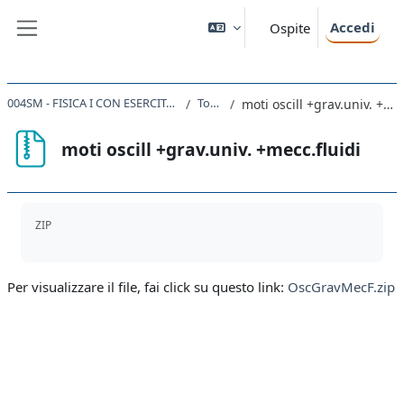
Vai al contenuto principale
Accedi
Ospite
Pannello laterale
004SM - FISICA I CON ESERCITAZIONI 2020
Topic 4
moti oscill +grav.univ. +mecc.fluidi
moti oscill +grav.univ. +mecc.fluidi
Aggregazione dei criteri
ZIP
Per visualizzare il file, fai click su questo link:
OscGravMecF.zip