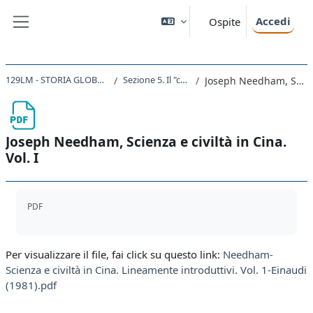
Vai al contenuto principale
Accedi
Ospite
Pannello laterale
129LM - STORIA GLOBALE - STORIA MODERNA 2020
Sezione 5. Il "caso" Joseph Needham
Joseph Needham, Scienza e civiltà in Cina. Vol. I
Joseph Needham, Scienza e civiltà in Cina.
Vol. I
Aggregazione dei criteri
PDF
Per visualizzare il file, fai click su questo link:
Needham-
Scienza e civiltà in Cina. Lineamente introduttivi. Vol. 1-Einaudi
(1981).pdf