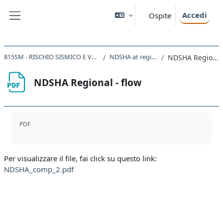
Vai al contenuto principale
Accedi
Ospite
Pannello laterale
815SM - RISCHIO SISMICO E VULCANICO 2020
NDSHA at regional scale
NDSHA Regional - flow
NDSHA Regional - flow
Aggregazione dei criteri
PDF
Per visualizzare il file, fai click su questo link:
NDSHA_comp_2.pdf