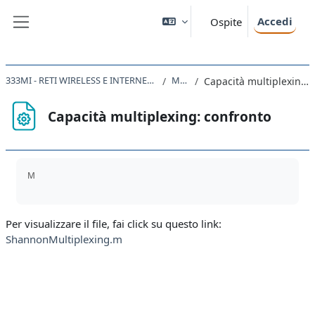
Vai al contenuto principale
Accedi
Ospite
Pannello laterale
333MI - RETI WIRELESS E INTERNET OF THINGS 2020
Matlab
Capacità multiplexing: confronto
Capacità multiplexing: confronto
Aggregazione dei criteri
M
Per visualizzare il file, fai click su questo link:
ShannonMultiplexing.m