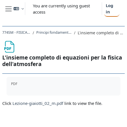
Skip to main content
Log
You are currently using guest
in
access
Side panel
774SM - FISICA DELL'ATMOSFERA 2020
Principi fondamentali e equazioni di conservazione
L'insieme completo di equazioni per la fisica dell'atmosfera
L'insieme completo di equazioni per la fisica
dell'atmosfera
Completion requirements
PDF
Click
Lezione-giaiotti_02_m.pdf
link to view the file.