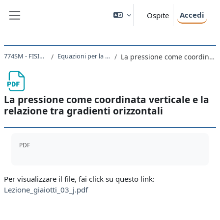
Vai al contenuto principale
Accedi
Ospite
Pannello laterale
774SM - FISICA DELL'ATMOSFERA 2020
Equazioni per la scala sinottica e la scala planetaria
La pressione come coordinata verticale e la relazione tra gradienti orizzontali
La pressione come coordinata verticale e la
relazione tra gradienti orizzontali
Aggregazione dei criteri
PDF
Per visualizzare il file, fai click su questo link:
Lezione_giaiotti_03_j.pdf