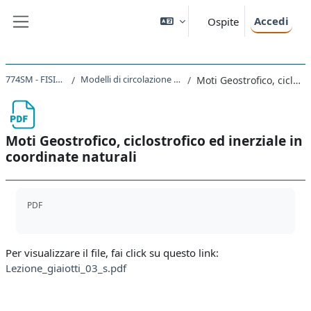
Vai al contenuto principale
Accedi
Ospite
Pannello laterale
774SM - FISICA DELL'ATMOSFERA 2020
Modelli di circolazione atmosferica nel sistema di coordinate naturali
Moti Geostrofico, ciclostrofico ed inerziale in coordinate naturali
Moti Geostrofico, ciclostrofico ed inerziale in
coordinate naturali
Aggregazione dei criteri
PDF
Per visualizzare il file, fai click su questo link:
Lezione_giaiotti_03_s.pdf