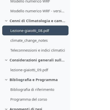
Modello numerico WRF
Modello numerico WRF - versione globale
Cenni di Climatologia e cambiamenti climatici
Minimizza
Lezione-giaiotti_08.pdf
climate_change_notes
Teleconnessioni e indici climatici
Considerazioni generali sulla predicibilità del sistema atmosfera
Minimizza
lezione-giaiotti_09.pdf
Bibliografia e Programma
Minimizza
Bibliografia di riferimento
Programma del corso
Argomenti di tesi