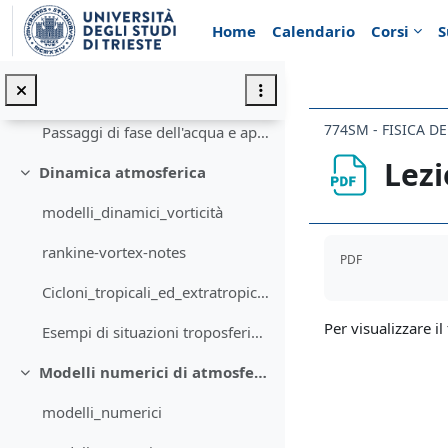
Vai al contenuto principale
Termodinamica atmosferica
Minimizza
Home
Calendario
Corsi
S
Concetti fondamentali per descrivere il vapore acqueo in atmosfera
La saturazione del vapore acqueo e la sua dipendenza dalla temperatura
774SM - FISICA D
Passaggi di fase dell'acqua e applicazioni ai processi atmosferici
Lezi
Dinamica atmosferica
Minimizza
modelli_dinamici_vorticità
Aggregazione de
rankine-vortex-notes
PDF
Cicloni_tropicali_ed_extratropicali
Per visualizzare il 
Esempi di situazioni troposferiche a scala sinottica
Modelli numerici di atmosfera
Minimizza
modelli_numerici