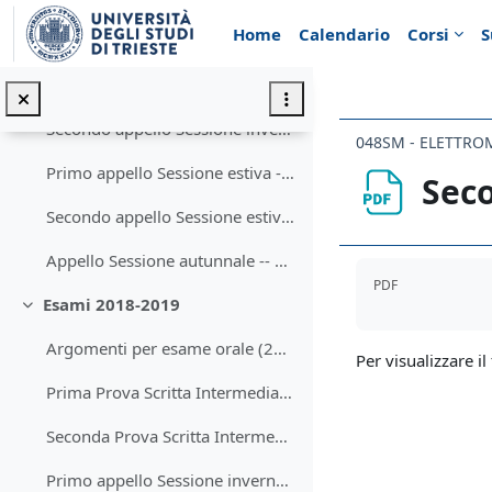
Minimizza
Vai al contenuto principale
Home
Calendario
Corsi
S
Argomenti per esame orale (2019-2020)
Primo appello Sessione invernale -- Testo (05.02.2020)
Secondo appello Sessione invernale -- Testo (20.02.2020)
048SM - ELETTR
Primo appello Sessione estiva -- Testo (22.06.2020)
Seco
Secondo appello Sessione estiva -- Testo (08.07.2020)
Appello Sessione autunnale -- Scritto (08.09.2020)
Aggregazione de
PDF
Esami 2018-2019
Minimizza
Argomenti per esame orale (2018-2019)
Per visualizzare il 
Prima Prova Scritta Intermedia -- Testo (20.11.2018)
Seconda Prova Scritta Intermedia -- Testo (15.01.2019)
Primo appello Sessione invernale -- Testo (29.01.2019)