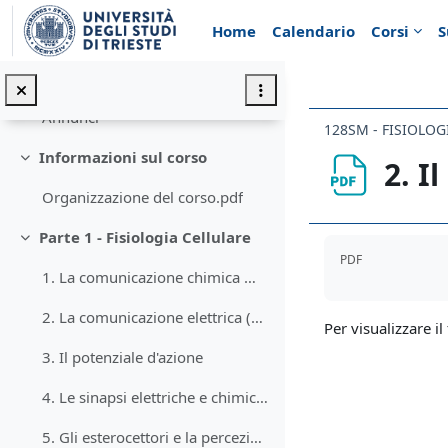
Vai al contenuto principale
Home
Calendario
Corsi
S
Introduzione
Minimizza
Annunci
Annunci
128SM - FISIOLOG
Informazioni sul corso
2. I
Minimizza
Organizzazione del corso.pdf
Parte 1 - Fisiologia Cellulare
Aggregazione de
Minimizza
PDF
1. La comunicazione chimica mediata da recettori
2. La comunicazione elettrica (canali ionici e potenziali)
Per visualizzare il 
3. Il potenziale d'azione
4. Le sinapsi elettriche e chimiche
5. Gli esterocettori e la percezione