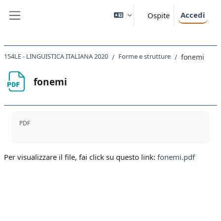
Vai al contenuto principale
Accedi
Ospite
Pannello laterale
154LE - LINGUISTICA ITALIANA 2020
Forme e strutture
fonemi
fonemi
Aggregazione dei criteri
PDF
Per visualizzare il file, fai click su questo link:
fonemi.pdf