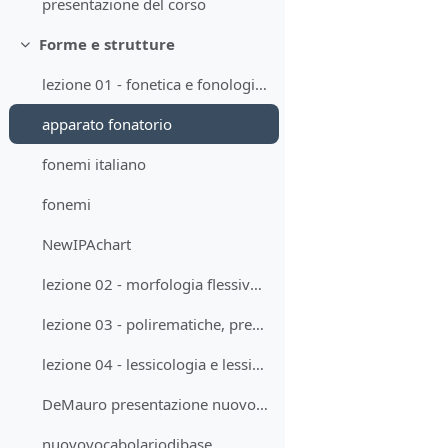
presentazione del corso
Forme e strutture
Minimizza
lezione 01 - fonetica e fonologia_NEW 12 OTTOBRE
apparato fonatorio
fonemi italiano
fonemi
NewIPAchart
lezione 02 - morfologia flessiva e morfologia lessicale
lezione 03 - polirematiche, prestiti, calchi
lezione 04 - lessicologia e lessicografia
DeMauro presentazione nuovo vocc di base
nuovovocabolariodibase