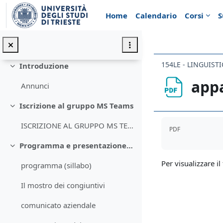
Vai al contenuto principale
Home
Calendario
Corsi
S
154LE - LINGUIST
Introduzione
Minimizza
appa
Annunci
Iscrizione al gruppo MS Teams
Minimizza
Aggregazione de
ISCRIZIONE AL GRUPPO MS TEAMS
PDF
Programma e presentazione del corso
Minimizza
Per visualizzare il 
programma (sillabo)
Il mostro dei congiuntivi
comunicato aziendale