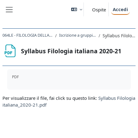
Vai al contenuto principale
Accedi
Ospite
Pannello laterale
064LE - FILOLOGIA DELLA LETTERATURA ITALIANA 2020
Iscrizione a gruppi e programma del corso
Syllabus Filologia italiana 2020-21
Syllabus Filologia italiana 2020-21
Aggregazione dei criteri
PDF
Per visualizzare il file, fai click su questo link:
Syllabus Filologia
italiana_2020-21.pdf