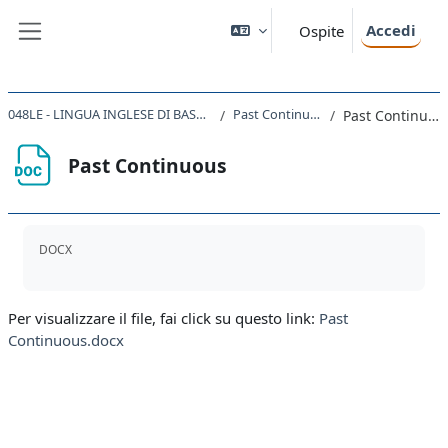
Vai al contenuto principale
Accedi
Ospite
Pannello laterale
048LE - LINGUA INGLESE DI BASE 2020
Past Continuous
Past Continuous
Past Continuous
Aggregazione dei criteri
DOCX
Per visualizzare il file, fai click su questo link:
Past
Continuous.docx